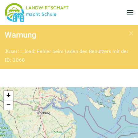
Skip to main content
Warnung
JUser: :_load: Fehler beim Laden des Benutzers mit der
ID: 1068
+
−