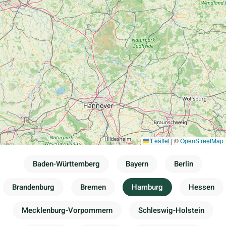
Leaflet
|
©
OpenStreetMap
Baden-Württemberg
Bayern
Berlin
Brandenburg
Bremen
Hamburg
Hessen
Mecklenburg-Vorpommern
Schleswig-Holstein