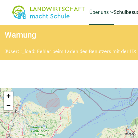
Über uns
Schulbesu
Skip to main content
Warnung
JUser: :_load: Fehler beim Laden des Benutzers mit der ID
+
−