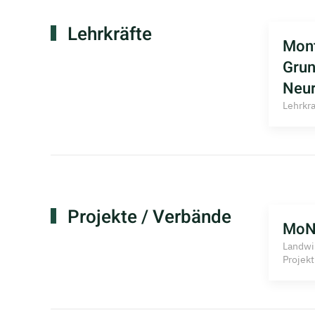
Lehrkräfte
Mont
Grun
Neur
Lehrkra
Projekte / Verbände
MoN
Landwir
Projekt