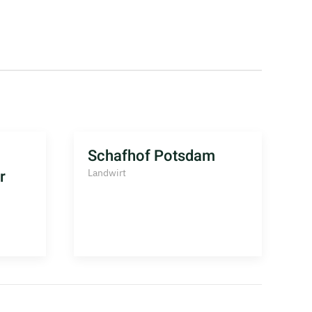
Schafhof Potsdam
L
r
Landwirt
L