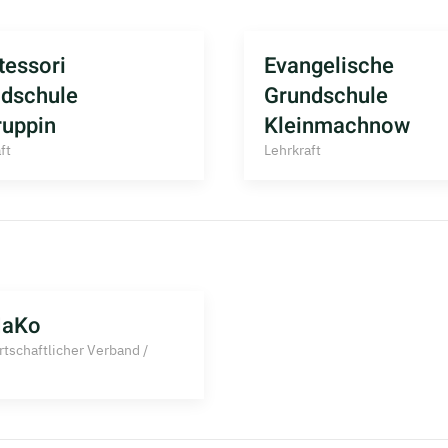
essori
Evangelische
dschule
Grundschule
uppin
Kleinmachnow
ft
Lehrkraft
aKo
tschaftlicher Verband /