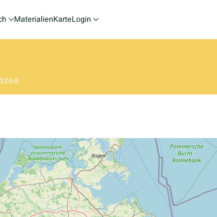
ch
Materialien
Karte
Login
: 1068