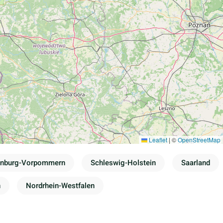
Leaflet
|
©
OpenStreetMap
enburg-Vorpommern
Schleswig-Holstein
Saarland
n
Nordrhein-Westfalen