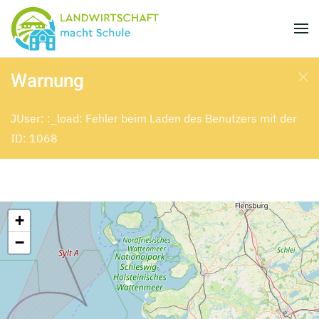
Skip to main content
Warnung
JUser: :_load: Fehler beim Laden des Benutzers mit der
ID: 1068
+
−