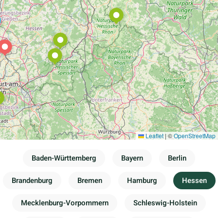
Leaflet
|
©
OpenStreetMap
Baden-Württemberg
Bayern
Berlin
Brandenburg
Bremen
Hamburg
Hessen
Mecklenburg-Vorpommern
Schleswig-Holstein