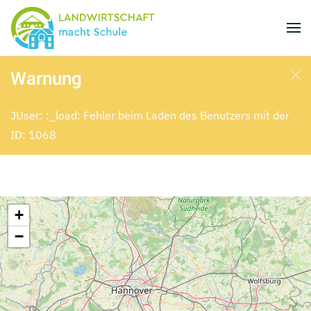
Skip to main content
Warnung
JUser: :_load: Fehler beim Laden des Benutzers mit der
ID: 1068
+
−