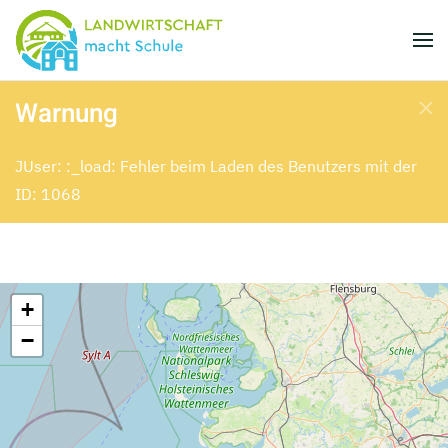
Skip to main content
Warnung
JUser: :_load: Fehler beim Laden des Benutzers mit der
ID: 1068
+
−