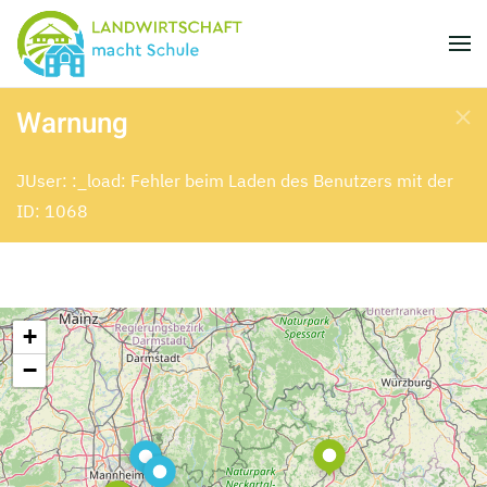
Skip to main content
Warnung
JUser: :_load: Fehler beim Laden des Benutzers mit der
ID: 1068
+
−