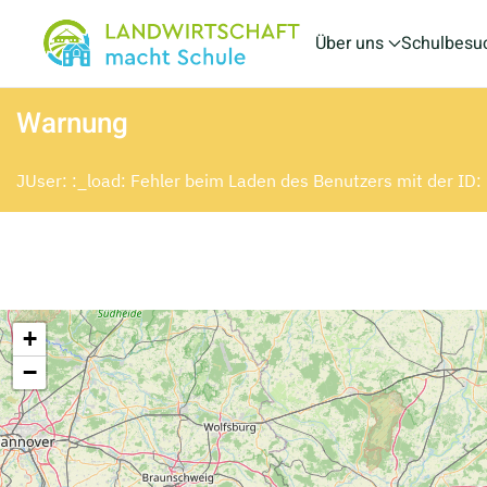
Über uns
Schulbesu
Skip to main content
Warnung
JUser: :_load: Fehler beim Laden des Benutzers mit der ID
+
−