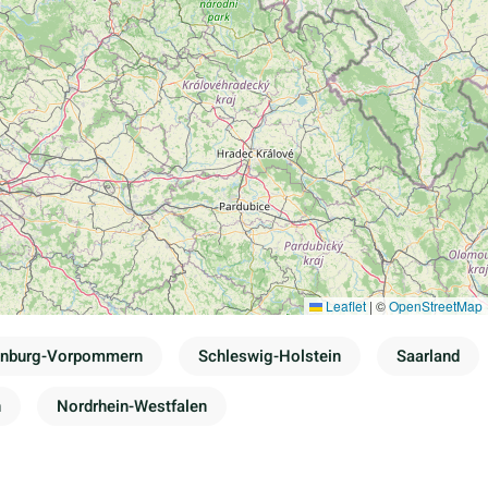
Leaflet
|
©
OpenStreetMap
enburg-Vorpommern
Schleswig-Holstein
Saarland
n
Nordrhein-Westfalen