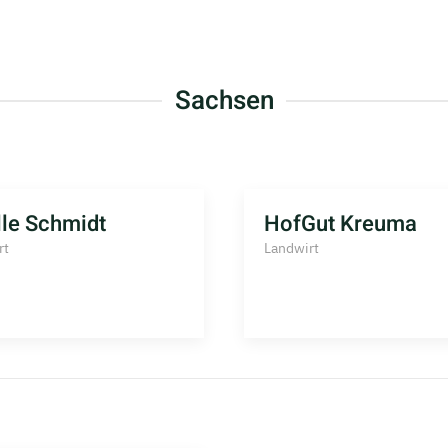
Sachsen
lle Schmidt
HofGut Kreuma
rt
Landwirt