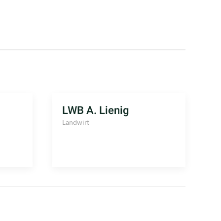
LWB A. Lienig
L
K
Landwirt
L