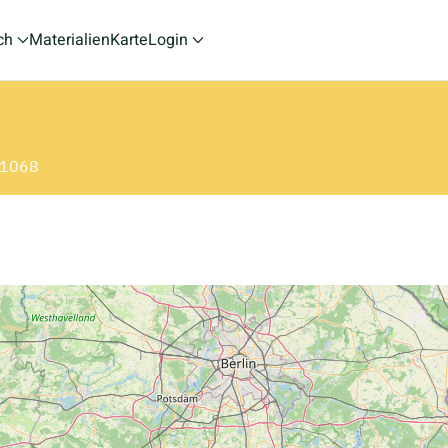
ch
Materialien
Karte
Login
: 1068