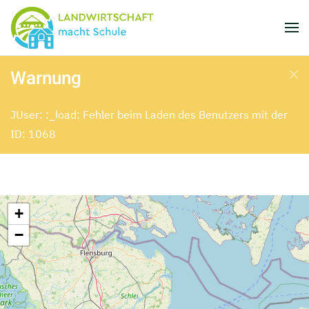
Skip to main content
Warnung
JUser: :_load: Fehler beim Laden des Benutzers mit der
ID: 1068
+
−