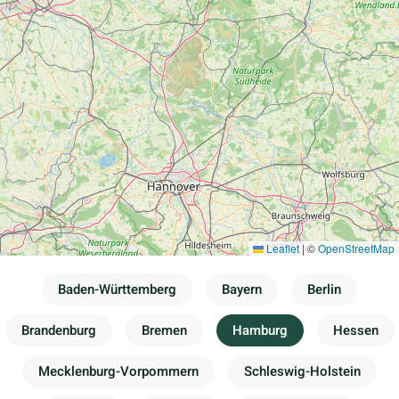
Leaflet
|
©
OpenStreetMap
Baden-Württemberg
Bayern
Berlin
Brandenburg
Bremen
Hamburg
Hessen
Mecklenburg-Vorpommern
Schleswig-Holstein