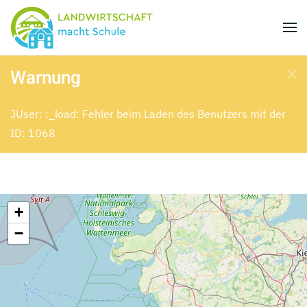
Skip to main content
Warnung
JUser: :_load: Fehler beim Laden des Benutzers mit der
ID: 1068
+
−