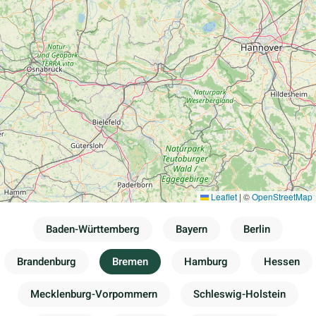
Leaflet
|
©
OpenStreetMap
Baden-Württemberg
Bayern
Berlin
Brandenburg
Bremen
Hamburg
Hessen
Mecklenburg-Vorpommern
Schleswig-Holstein