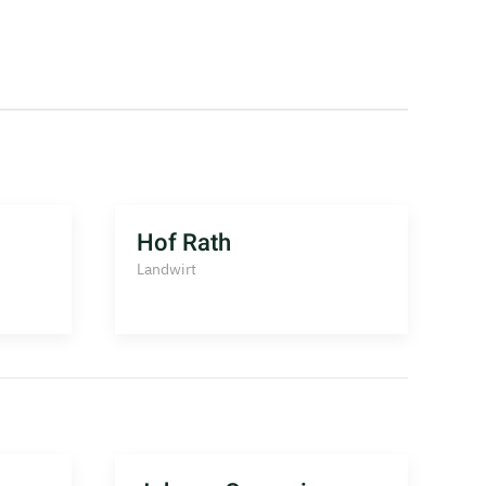
Hof Rath
H
Landwirt
L