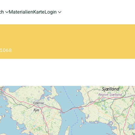
ch
Materialien
Karte
Login
: 1068