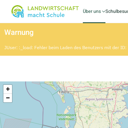
Über uns
Schulbesu
Skip to main content
Warnung
JUser: :_load: Fehler beim Laden des Benutzers mit der ID
+
−