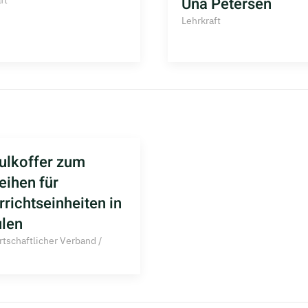
Una Petersen
ft
Lehrkraft
lkoffer zum
eihen für
rrichtseinheiten in
len
tschaftlicher Verband /