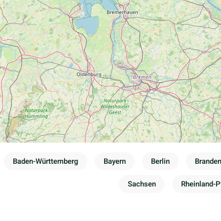
Baden-Württemberg
Bayern
Berlin
Brande
Sachsen
Rheinland-P