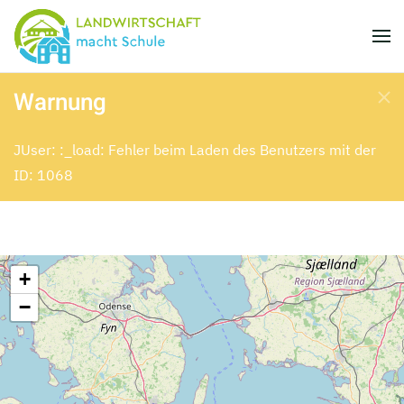
Skip to main content
Warnung
JUser: :_load: Fehler beim Laden des Benutzers mit der
ID: 1068
+
−