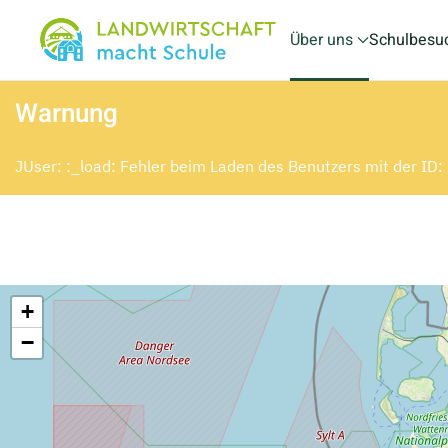
Über uns
Schulbesu
Skip to main content
Warnung
JUser: :_load: Fehler beim Laden des Benutzers mit der ID
+
−