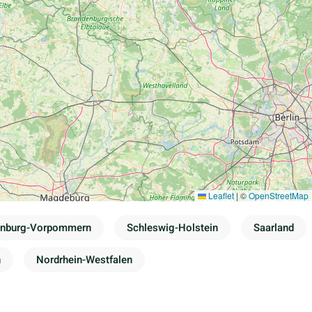
Leaflet
|
©
OpenStreetMap
enburg-Vorpommern
Schleswig-Holstein
Saarland
n
Nordrhein-Westfalen