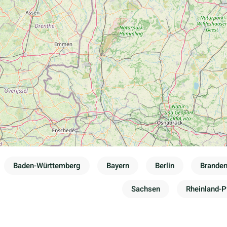
Baden-Württemberg
Bayern
Berlin
Brande
Sachsen
Rheinland-P