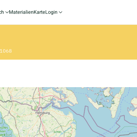
ch
Materialien
Karte
Login
: 1068