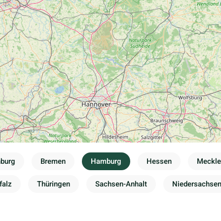
nburg
Bremen
Hamburg
Hessen
Meckl
falz
Thüringen
Sachsen-Anhalt
Niedersachse