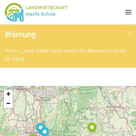
Skip to main content
Warnung
JUser: :_load: Fehler beim Laden des Benutzers mit der
ID: 1068
+
−