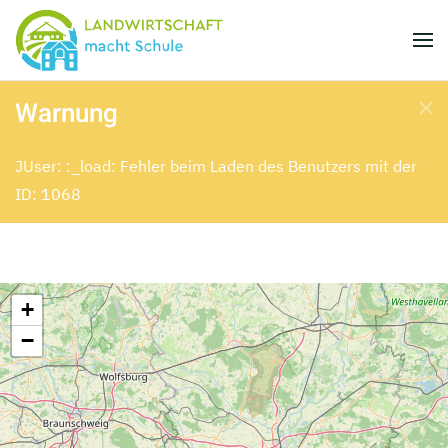
Skip to main content
Warnung
JUser: :_load: Fehler beim Laden des Benutzers mit der
ID: 1068
+
−